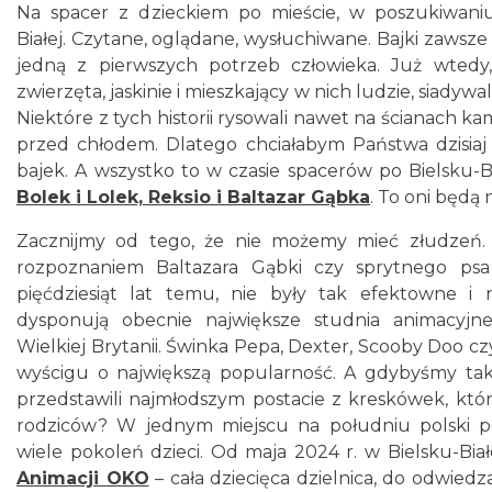
Na spacer z dzieckiem po mieście, w poszukiwaniu
Białej. Czytane, oglądane, wysłuchiwane. Bajki zawsze b
jedną z pierwszych potrzeb człowieka. Już wtedy,
zwierzęta, jaskinie i mieszkający w nich ludzie, siadywal
Niektóre z tych historii rysowali nawet na ścianach ka
przed chłodem. Dlatego chciałabym Państwa dzisia
bajek. A wszystko to w czasie spacerów po Bielsku-Bi
Bolek i Lolek, Reksio i Baltazar Gąbka
. To oni będą
Zacznijmy od tego, że nie możemy mieć złudzeń. D
rozpoznaniem Baltazara Gąbki czy sprytnego psa 
pięćdziesiąt lat temu, nie były tak efektowne i n
dysponują obecnie największe studnia animacyj
Wielkiej Brytanii. Świnka Pepa, Dexter, Scooby Doo 
wyścigu o największą popularność. A gdybyśmy tak,
przedstawili najmłodszym postacie z kreskówek, któ
rodziców? W jednym miejscu na południu polski po
wiele pokoleń dzieci. Od maja 2024 r. w Bielsku-Biał
Animacji OKO
– cała dziecięca dzielnica, do odwiedz