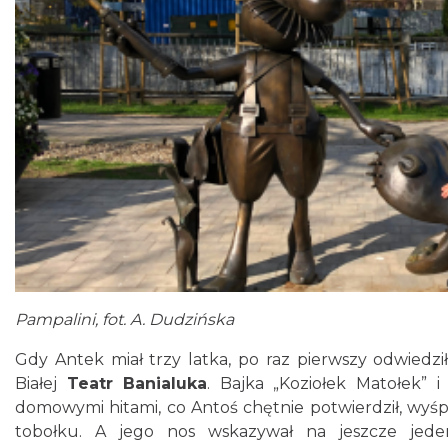
Pampalini, fot. A. Dudzińska
Gdy Antek miał trzy latka, po raz pierwszy odwiedził
Białej
Teatr Banialuka
. Bajka „Koziołek Matołek” i
domowymi hitami, co Antoś chętnie potwierdził, wyśp
tobołku. A jego nos wskazywał na jeszcze jede