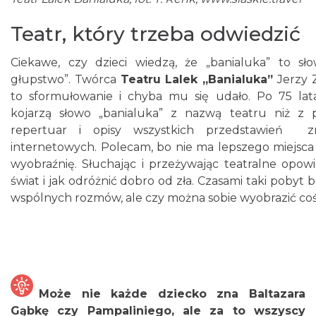
Teatr, który trzeba odwiedzić
Ciekawe, czy dzieci wiedzą, że „banialuka” to sł
głupstwo”. Twórca
Teatru Lalek „Banialuka”
Jerzy Z
to sformułowanie i chyba mu się udało. Po 75 lata
kojarzą słowo „banialuka” z nazwą teatru niż z
repertuar i opisy wszystkich przedstawień z
internetowych. Polecam, bo nie ma lepszego miejsca 
wyobraźnię. Słuchając i przeżywając teatralne opowie
świat i jak odróżnić dobro od zła. Czasami taki poby
wspólnych rozmów, ale czy można sobie wyobrazić co
Może nie każde dziecko zna Baltazara
Gąbkę czy Pampaliniego, ale za to wszyscy