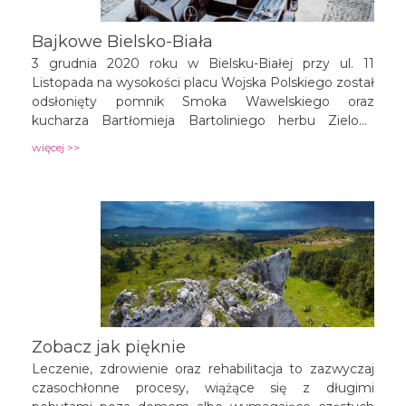
Bajkowe Bielsko-Biała
3 grudnia 2020 roku w Bielsku-Białej przy ul. 11
Listopada na wysokości placu Wojska Polskiego został
odsłonięty pomnik Smoka Wawelskiego oraz
kucharza Bartłomieja Bartoliniego herbu Zielona
Pietruszka. Kompozycja rzeźbiarska nawiązuje do
więcej >>
powieści dla dzieci i serialu animowanego „Porwanie
Baltazara Gąbki” produkowanego w bielskim Studiu
Filmów Rysunkowych w latach 1969-1970. To już
czwarta tego typu instalacja na terenie miasta
wpisująca się w szlak spacerowy „Bajkowe Bielsko-
Biała”.
Zobacz jak pięknie
Leczenie, zdrowienie oraz rehabilitacja to zazwyczaj
czasochłonne procesy, wiążące się z długimi