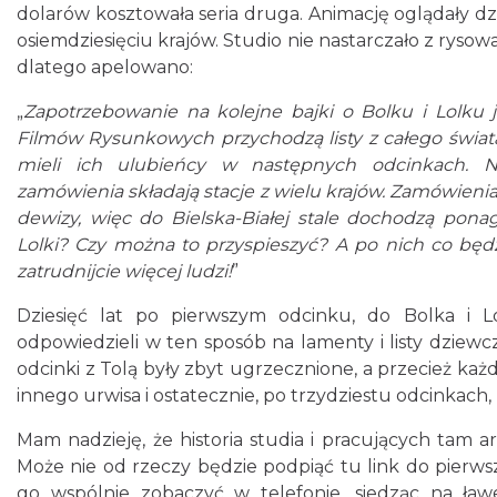
dolarów kosztowała seria druga. Animację oglądały dziec
osiemdziesięciu krajów. Studio nie nastarczało z rys
dlatego apelowano:
„
Zapotrzebowanie na kolejne bajki o Bolku i Lolku 
Filmów Rysunkowych przychodzą listy z całego świata.
mieli ich ulubieńcy w następnych odcinkach. Nap
zamówienia składają stacje z wielu krajów. Zamówienia
dewizy, więc do Bielska-Białej stale dochodzą ponag
Lolki? Czy można to przyspieszyć? A po nich co będzi
zatrudnijcie więcej ludzi!
”
Dziesięć lat po pierwszym odcinku, do Bolka i Lo
odpowiedzieli w ten sposób na lamenty i listy dziewczy
odcinki z Tolą były zbyt ugrzecznione, a przecież ka
innego urwisa i ostatecznie, po trzydziestu odcinkach,
Mam nadzieję, że historia studia i pracujących tam a
Może nie od rzeczy będzie podpiąć tu link do pierws
go wspólnie zobaczyć w telefonie, siedząc na ław