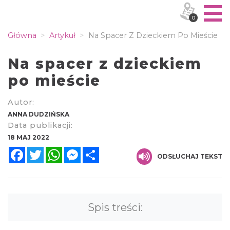
0
Główna
Artykuł
Na Spacer Z Dzieckiem Po Mieście
Na spacer z dzieckiem
po mieście
Autor:
ANNA DUDZIŃSKA
Data publikacji:
18 MAJ 2022
Facebook
Twitter
WhatsApp
Messenger
Share
ODSŁUCHAJ TEKST
Spis treści: