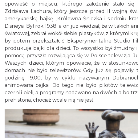
opowieść o miejscu, którego założenie stało si
Zdzisława Lachura, który jeszcze przed II wojną świ
amerykańską bajkę „Królewna Śnieżka i siedmiu k
Disneya. Był rok 1938, a on już wiedział, że w takich a
światowej, zebrał wokół siebie plastyków, z którymi 
by potem przekształcić Eksperymentalne Studio F
produkuje bajki dla dzieci. To wszystko był żmudny i
pomocą przyszła rozwijająca się w Polsce telewizja. 
Waszych dzieci, którym opowiecie, że w stosunkowo 
domach nie było telewizorów. Gdy już się pojawiły, 
godzinę 19:00, by w cyklu nazywanym Dobranocką
animowana bajka. Do tego nie było pilotów telewizy
czerni i bieli, a programy nadawano na dwóch albo tr
prehistoria, chociaż wcale nią nie jest.