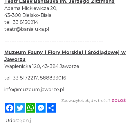
Teatr Lalek Banialuka im. Jerzego Zitzmana
Adama Mickiewicza 20,
43-300 Bielsko-Biała
tel. 33 8150914
teatr@banialuka.pl
---------------------------------------------------------
Muzeum Fauny i Flory Morskiej i Śródlądowej w
Jaworzu
Wapienicka 120, 43-384 Jaworze
tel. 33 8172217, 888833016
info@muzeum.jaworze.pl
Zauważyłeś błąd w treści?
ZGŁOŚ
Facebook
Twitter
WhatsApp
Messenger
Share
Udostępnij