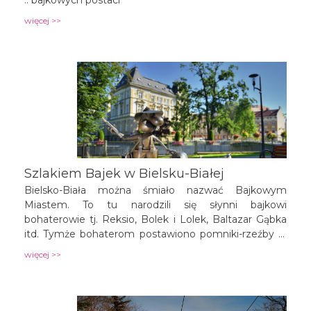
więcej >>
Szlakiem Bajek w Bielsku-Białej
Bielsko-Biała można śmiało nazwać Bajkowym
Miastem. To tu narodzili się słynni bajkowi
bohaterowie tj. Reksio, Bolek i Lolek, Baltazar Gąbka
itd. Tymże bohaterom postawiono pomniki-rzeźby w
centrum Bielska-Białej. Odwiedzając szlak, można
więcej >>
wybrać się także do licznych atrakcji turystycznych
miasta.