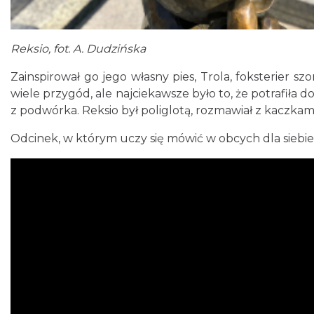
Reksio, fot. A. Dudzińska
Zainspirował go jego własny pies, Trola, foksterier s
wiele przygód, ale najciekawsze było to, że potrafiła 
z podwórka. Reksio był poliglotą, rozmawiał z kaczkami
Odcinek, w którym uczy się mówić w obcych dla siebi