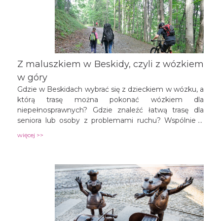
Z maluszkiem w Beskidy, czyli z wózkiem
w góry
Gdzie w Beskidach wybrać się z dzieckiem w wózku, a
którą trasę można pokonać wózkiem dla
niepełnosprawnych? Gdzie znaleźć łatwą trasę dla
seniora lub osoby z problemami ruchu? Wspólnie z
portalem gorydlaciebie.pl przygotowaliśmy kilka tras,
więcej >>
stanowiących efekt konkursu, pokazujących
malownicze Beskidy