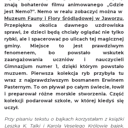
znają bohaterów filmu animowanego „Gdzie
jest Nemo?”. Nemo w realu zobaczyć można w
Muzeum Fauny i Flory Śródlądowej w Jaworzu
.
Przepiękna okolica dawnego uzdrowiska
sprawi, że dzieci będą chciały oglądać nie tylko
rybki, ale i spacerować po ulicach tej magicznej
gminy. Miejsce to jest prawdziwym
fenomenem, bo powstało wskutek
zaangażowania uczniów i nauczycieli
Gimnazjum numer 1, dzięki którym powstało
muzuem. Pierwsza kolekcja ryb przybyła tu
wraz z najprawdziwszym bosmanem Erwinem
Pasternym. To on pływał po całym świecie, łowił
i preparował różne morskie stworzenia. Część
kolekcji podarował szkole, w której kiedyś się
uczył.
Przy pisaniu tekstu o bajkach korzystałam z książki
Leszka K. Talki i Karola Veselego Królowie bajek.