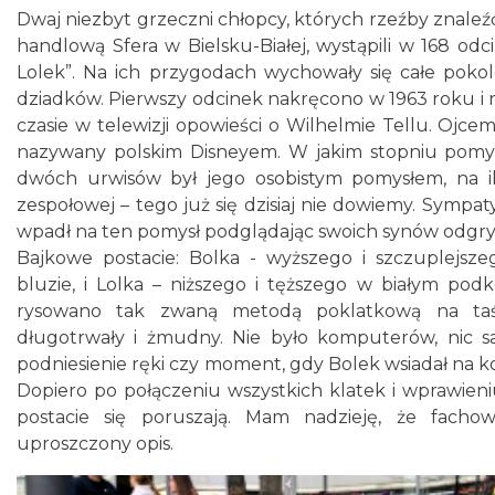
Dwaj niezbyt grzeczni chłopcy, których rzeźby znale
handlową Sfera w Bielsku-Białej, wystąpili w 168 od
Lolek”. Na ich przygodach wychowały się całe pokole
dziadków. Pierwszy odcinek nakręcono w 1963 roku i
czasie w telewizji opowieści o Wilhelmie Tellu. Ojcem
nazywany polskim Disneyem. W jakim stopniu pomys
dwóch urwisów był jego osobistym pomysłem, na i
zespołowej – tego już się dzisiaj nie dowiemy. Symp
wpadł na ten pomysł podglądając swoich synów odgry
Bajkowe postacie: Bolka - wyższego i szczuplejsze
bluzie, i Lolka – niższego i tęższego w białym podk
rysowano tak zwaną metodą poklatkową na taśm
długotrwały i żmudny. Nie było komputerów, nic sa
podniesienie ręki czy moment, gdy Bolek wsiadał na k
Dopiero po połączeniu wszystkich klatek i wprawieni
postacie się poruszają. Mam nadzieję, że fach
uproszczony opis.