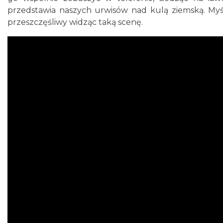
przedstawia naszych urwisów nad kulą ziemską. Myś
przeszczęśliwy widząc taką scenę.