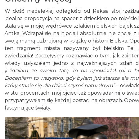
W dość niedalekiej odległości od Reksia stoi rzeź
idealna propozycja na spacer z dzieckiem po mieście.
stała się w mojej wędrówce szlakiem bielskich bajek 
Antka. Wdrapał się na hipcia i absolutnie nie chciał z
swoją mamą uzbrojoną w książkę o historii Bielska. Op
ten fragment miasta nazywany był bielskim Te
zwiedzania! Zaczęłyśmy rozmawiać o tym, jak zaintere
wtedy usłyszałam jedno z najważniejszych zdań do
jeździłam ze swoim tatą. To on opowiadał mi o his
Doceniłam to wszystko, gdy byłam już starsza ale mu
który stanie się dla dzieci czymś naturalnym”
– oświadc
w stu procentach, mój ojciec też opowiadał mi o świe
przypatrywałam się każdej postaci na obrazach. Opowi
fascynujące światy.