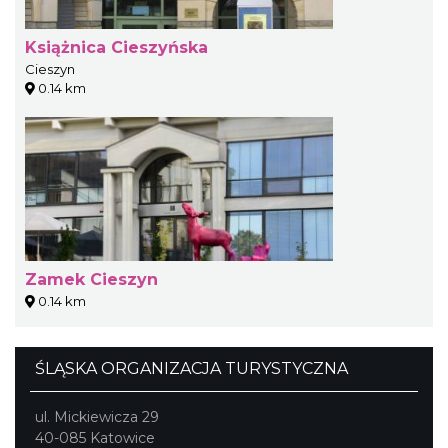
Książnica Cieszyńska
Cieszyn
0.14 km
Zamek Cieszyn
0.14 km
ŚLĄSKA ORGANIZACJA TURYSTYCZNA
ul. Mickiewicza 29
40-085 Katowice