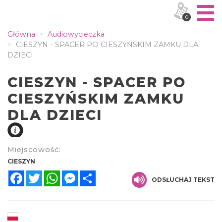
0
Główna
Audiowycieczka
CIESZYN - SPACER PO CIESZYŃSKIM ZAMKU DLA
DZIECI
CIESZYN - SPACER PO
CIESZYŃSKIM ZAMKU
DLA DZIECI
Miejscowość:
CIESZYN
Facebook
Twitter
WhatsApp
Messenger
Share
ODSŁUCHAJ TEKST