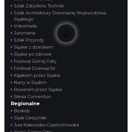
Szlak Zabytków Techniki
Szlak Architektury Drewnianej Województwa
Śląskiego
Industriada
Juromania
Szlak Przyrody
Śląskie z dzieckiem
Śląskie po zdrowie
Festiwal Górnej Odry
Festiwal DziewięćSił
Kajakiem przez Śląskie
Narty w Śląskim
Rowerem przez Śląskie
Silesia Convention
Regionalne
Beskidy
Śląsk Cieszyński
Jura Krakowsko-Częstochowska