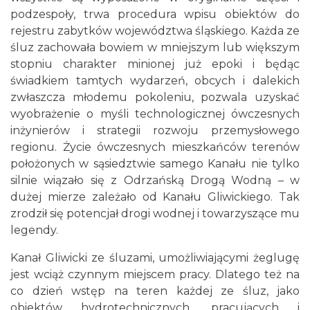
podzespoły, trwa procedura wpisu obiektów do
rejestru zabytków województwa śląskiego. Każda ze
śluz zachowała bowiem w mniejszym lub większym
stopniu charakter minionej już epoki i będąc
świadkiem tamtych wydarzeń, obcych i dalekich
zwłaszcza młodemu pokoleniu, pozwala uzyskać
wyobrażenie o myśli technologicznej ówczesnych
inżynierów i strategii rozwoju przemysłowego
regionu. Życie ówczesnych mieszkańców terenów
położonych w sąsiedztwie samego Kanału nie tylko
silnie wiązało się z Odrzańską Drogą Wodną – w
dużej mierze zależało od Kanału Gliwickiego. Tak
zrodził się potencjał drogi wodnej i towarzyszące mu
legendy.
Kanał Gliwicki ze śluzami, umożliwiającymi żeglugę
jest wciąż czynnym miejscem pracy. Dlatego też na
co dzień wstęp na teren każdej ze śluz, jako
obiektów hydrotechnicznych, pracujących i