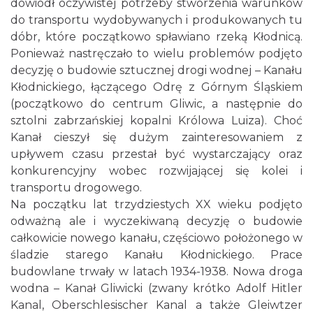
dowiódł oczywistej potrzeby stworzenia warunków
do transportu wydobywanych i produkowanych tu
dóbr, które początkowo spławiano rzeką Kłodnicą.
Ponieważ nastręczało to wielu problemów podjęto
decyzję o budowie sztucznej drogi wodnej – Kanału
Kłodnickiego, łączącego Odrę z Górnym Śląskiem
(początkowo do centrum Gliwic, a następnie do
sztolni zabrzańskiej kopalni Królowa Luiza). Choć
Kanał cieszył się dużym zainteresowaniem z
upływem czasu przestał być wystarczający oraz
konkurencyjny wobec rozwijającej się kolei i
transportu drogowego.
Na początku lat trzydziestych XX wieku podjęto
odważną ale i wyczekiwaną decyzję o budowie
całkowicie nowego kanału, częściowo położonego w
śladzie starego Kanału Kłodnickiego. Prace
budowlane trwały w latach 1934-1938. Nowa droga
wodna – Kanał Gliwicki (zwany krótko Adolf Hitler
Kanal, Oberschlesischer Kanal a także Gleiwtzer