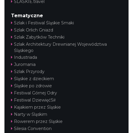
SLASKIE.travel
Tematyczne
Szlak i Festiwal Śląskie Smaki
Szlak Orlich Gniazd
Szlak Zabytków Techniki
Szlak Architektury Drewnianej Województwa
Śląskiego
Industriada
Juromania
Szlak Przyrody
Śląskie z dzieckiem
Śląskie po zdrowie
Festiwal Górnej Odry
Festiwal DziewięćSił
Kajakiem przez Śląskie
Narty w Śląskim
Rowerem przez Śląskie
Silesia Convention