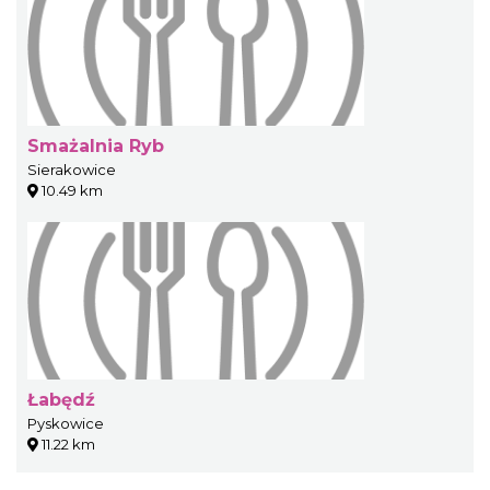
Smażalnia Ryb
Sierakowice
10.49 km
Łabędź
Pyskowice
11.22 km