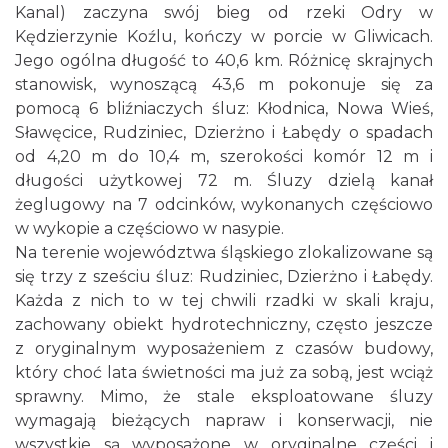
Kanal) zaczyna swój bieg od rzeki Odry w
Kędzierzynie Koźlu, kończy w porcie w Gliwicach.
Jego ogólna długość to 40,6 km. Różnicę skrajnych
stanowisk, wynoszącą 43,6 m pokonuje się za
pomocą 6 bliźniaczych śluz: Kłodnica, Nowa Wieś,
Sławęcice, Rudziniec, Dzierżno i Łabędy o spadach
od 4,20 m do 10,4 m, szerokości komór 12 m i
długości użytkowej 72 m. Śluzy dzielą kanał
żeglugowy na 7 odcinków, wykonanych częściowo
w wykopie a częściowo w nasypie.
Na terenie województwa śląskiego zlokalizowane są
się trzy z sześciu śluz: Rudziniec, Dzierżno i Łabędy.
Każda z nich to w tej chwili rzadki w skali kraju,
zachowany obiekt hydrotechniczny, często jeszcze
z oryginalnym wyposażeniem z czasów budowy,
który choć lata świetności ma już za sobą, jest wciąż
sprawny. Mimo, że stale eksploatowane śluzy
wymagają bieżących napraw i konserwacji, nie
wszystkie są wyposażone w oryginalne części i