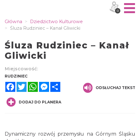
0
Główna
Dziedzictwo Kulturowe
Śluza Rudziniec – Kanał Gliwicki
Śluza Rudziniec – Kanał
Gliwicki
Miejscowość:
RUDZINIEC
Facebook
Twitter
WhatsApp
Messenger
Share
ODSŁUCHAJ TEKST
DODAJ DO PLANERA
Dynamiczny rozwój przemysłu na Górnym Śląsku