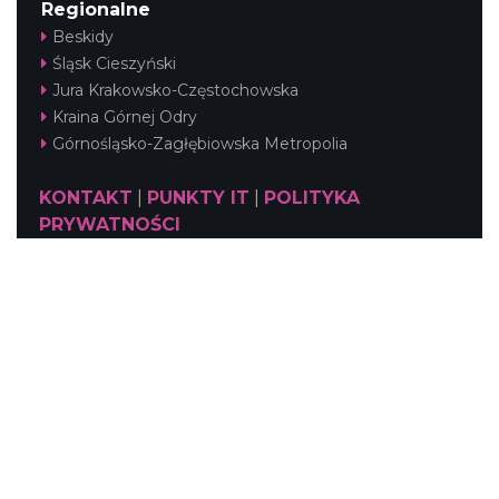
Regionalne
Beskidy
Śląsk Cieszyński
Jura Krakowsko-Częstochowska
Kraina Górnej Odry
Górnośląsko-Zagłębiowska Metropolia
KONTAKT
|
PUNKTY IT
|
POLITYKA
PRYWATNOŚCI