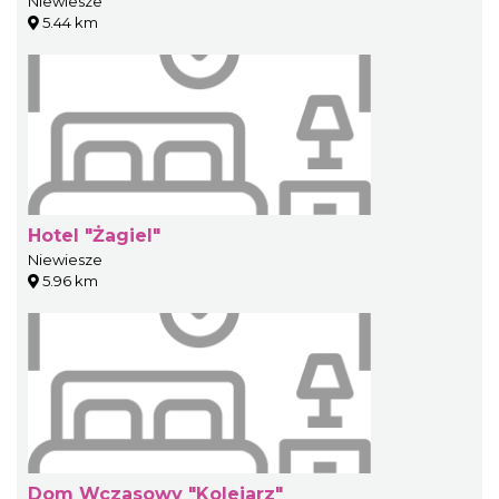
Niewiesze
5.44 km
Hotel "Żagiel"
Niewiesze
5.96 km
Dom Wczasowy "Kolejarz"