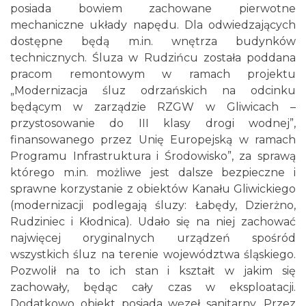
posiada bowiem zachowane pierwotne
mechaniczne układy napędu. Dla odwiedzających
dostępne będą m.in. wnętrza budynków
technicznych. Śluza w Rudzińcu została poddana
pracom remontowym w ramach projektu
„Modernizacja śluz odrzańskich na odcinku
będącym w zarządzie RZGW w Gliwicach –
przystosowanie do III klasy drogi wodnej”,
finansowanego przez Unię Europejską w ramach
Programu Infrastruktura i Środowisko”, za sprawą
którego m.in. możliwe jest dalsze bezpieczne i
sprawne korzystanie z obiektów Kanału Gliwickiego
(modernizacji podlegają śluzy: Łabędy, Dzierżno,
Rudziniec i Kłodnica). Udało się na niej zachować
najwięcej oryginalnych urządzeń spośród
wszystkich śluz na terenie województwa śląskiego.
Pozwolił na to ich stan i kształt w jakim się
zachowały, będąc cały czas w eksploatacji.
Dodatkowo obiekt posiada węzeł sanitarny. Przez