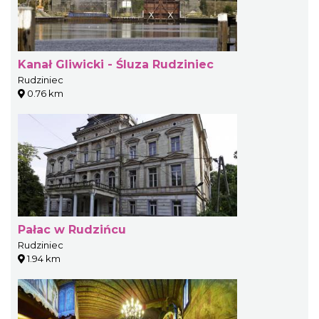
Kanał Gliwicki - Śluza Rudziniec
Rudziniec
0.76 km
Pałac w Rudzińcu
Rudziniec
1.94 km