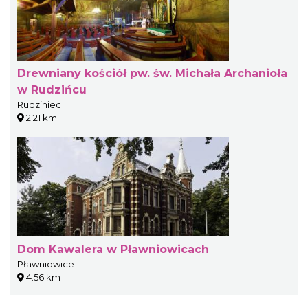
Drewniany kościół pw. św. Michała Archanioła
w Rudzińcu
Rudziniec
2.21 km
Dom Kawalera w Pławniowicach
Pławniowice
4.56 km