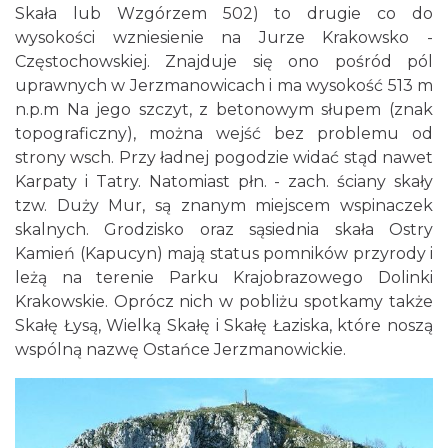
Skała lub Wzgórzem 502) to drugie co do
wysokości wzniesienie na Jurze Krakowsko -
Częstochowskiej. Znajduje się ono pośród pól
uprawnych w Jerzmanowicach i ma wysokość 513 m
n.p.m Na jego szczyt, z betonowym słupem (znak
topograficzny), można wejść bez problemu od
strony wsch. Przy ładnej pogodzie widać stąd nawet
Karpaty i Tatry. Natomiast płn. - zach. ściany skały
tzw. Duży Mur, są znanym miejscem wspinaczek
skalnych. Grodzisko oraz sąsiednia skała Ostry
Kamień (Kapucyn) mają status pomników przyrody i
leżą na terenie Parku Krajobrazowego Dolinki
Krakowskie. Oprócz nich w pobliżu spotkamy także
Skałę Łysą, Wielką Skałę i Skałę Łaziska, które noszą
wspólną nazwę Ostańce Jerzmanowickie.