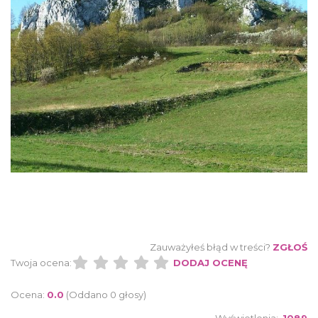
Zauważyłeś błąd w treści?
ZGŁOŚ
Twoja ocena:
DODAJ OCENĘ
Ocena:
0.0
(Oddano 0 głosy)
Wyświetlenia:
1089