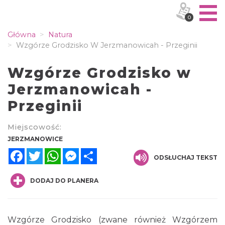
0
Główna
Natura
Wzgórze Grodzisko W Jerzmanowicah - Przeginii
Wzgórze Grodzisko w
Jerzmanowicah -
Przeginii
Miejscowość:
JERZMANOWICE
Facebook
Twitter
WhatsApp
Messenger
Share
ODSŁUCHAJ TEKST
DODAJ DO PLANERA
Wzgórze Grodzisko (zwane również Wzgórzem