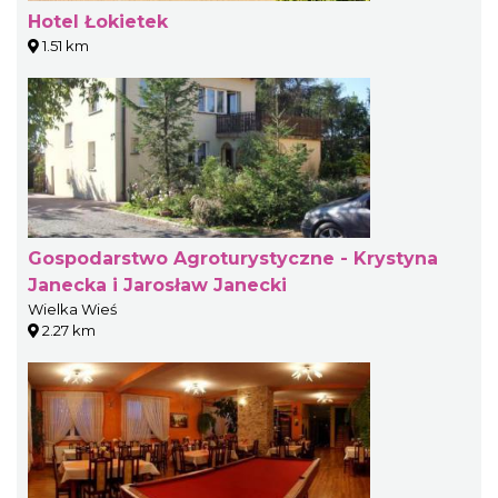
Hotel Łokietek
1.51 km
Gospodarstwo Agroturystyczne - Krystyna
Janecka i Jarosław Janecki
Wielka Wieś
2.27 km