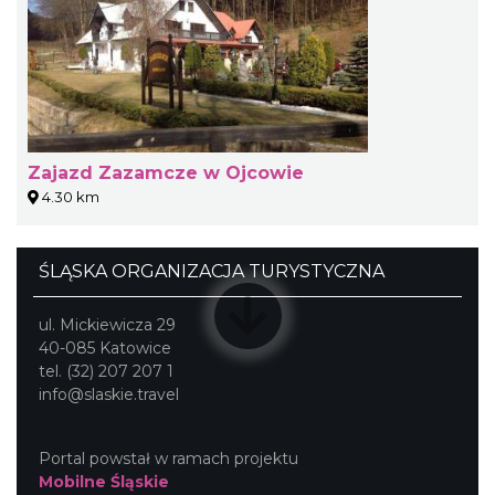
Zajazd Zazamcze w Ojcowie
4.30 km
ŚLĄSKA ORGANIZACJA TURYSTYCZNA
ul. Mickiewicza 29
40-085 Katowice
tel. (32) 207 207 1
info@slaskie.travel
Portal powstał w ramach projektu
Mobilne Śląskie