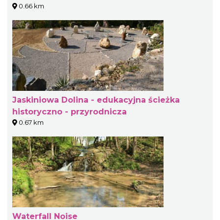
0.66 km
Jaskiniowa Dolina - edukacyjna ścieżka
historyczno - przyrodnicza
0.67 km
Waterfall Noise