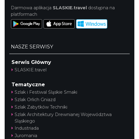
Darmowa aplikacja
SLASKIE.travel
dostępna na
platformach
NASZE SERWISY
Serwis Główny
SLASKIE.travel
Tematyczne
Szlak i Festiwal Śląskie Smaki
Szlak Orlich Gniazd
Szlak Zabytków Techniki
Szlak Architektury Drewnianej Województwa
Śląskiego
Industriada
Juromania