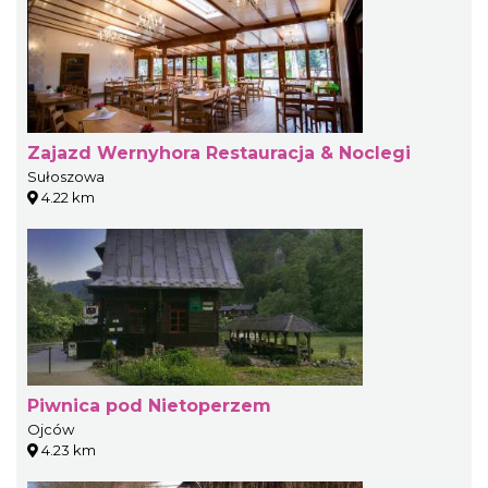
Zajazd Wernyhora Restauracja & Noclegi
Sułoszowa
4.22 km
Piwnica pod Nietoperzem
Ojców
4.23 km