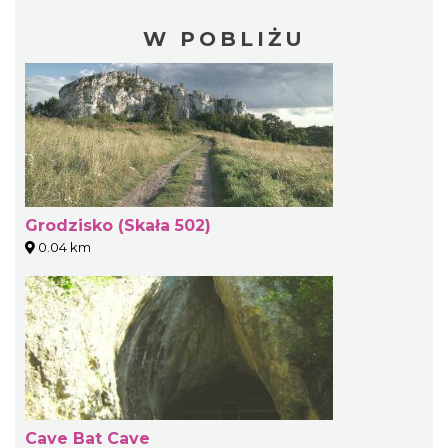
W POBLIŻU
Grodzisko (Skała 502)
0.04 km
Cave Bat Cave