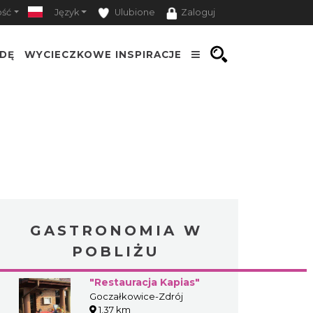
ość
Język
Ulubione
Zaloguj
ODĘ
WYCIECZKOWE INSPIRACJE
GASTRONOMIA W
POBLIŻU
"Restauracja Kapias"
Goczałkowice-Zdrój
1.37 km