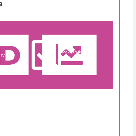
a
Pokaż/Ukryj
asy
markery