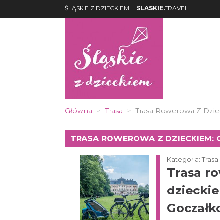
|
ŚLĄSKIE Z DZIECKIEM
SLASKIE.
TRAVEL
Główna
Trasa
Trasa Rowerowa Z Dziec
TRASA ROWEROWA Z DZIECKIEM: 
Kategoria: Trasa
Trasa r
dziecki
Goczałko