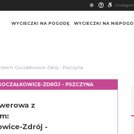
Dostępn
WYCIECZKI NA POGODĘ
WYCIECZKI NA NIEPOG
kiem: Goczałkowice-Zdrój - Pszczyna
GOCZAŁKOWICE-ZDRÓJ - PSZCZYNA
owerowa z
em:
wice-Zdrój -