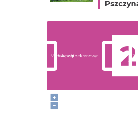
Pszczyn
Widok pełnoekranowy:
Noclegi
Tr
+
−