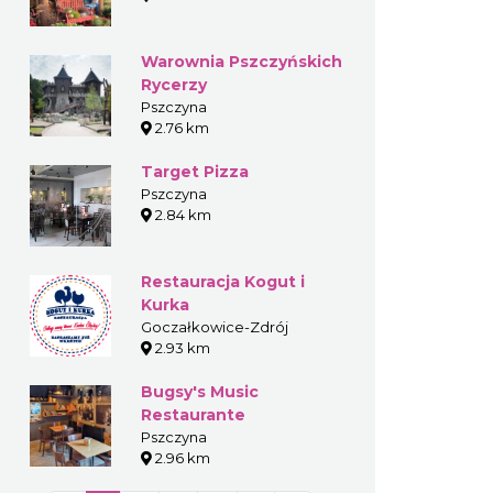
Warownia Pszczyńskich
Rycerzy
Pszczyna
2.76 km
Target Pizza
Pszczyna
2.84 km
Restauracja Kogut i
Kurka
Goczałkowice-Zdrój
2.93 km
Bugsy's Music
Restaurante
Pszczyna
2.96 km