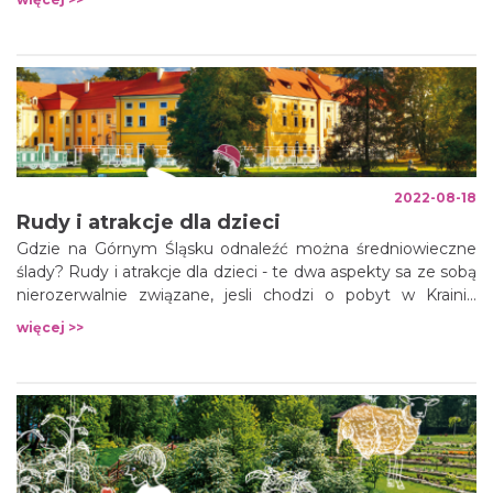
władzy, ale z zachwytu, jaki wywołała we mnie Rezydencja
Prezydenta RP Zamek w Wiśle – Narodowy Zespół
Zabytkowy.
2022-08-18
Rudy i atrakcje dla dzieci
Gdzie na Górnym Śląsku odnaleźć można średniowieczne
ślady? Rudy i atrakcje dla dzieci - te dwa aspekty sa ze sobą
nierozerwalnie związane, jesli chodzi o pobyt w Krainie
Górnej Odry.
więcej >>