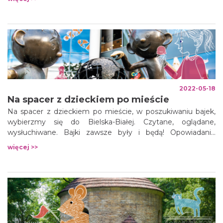
Słowacji.
2022-05-18
Na spacer z dzieckiem po mieście
Na spacer z dzieckiem po mieście, w poszukiwaniu bajek,
wybierzmy się do Bielska-Białej. Czytane, oglądane,
wysłuchiwane. Bajki zawsze były i będą! Opowiadanie
historii jest jedną z pierwszych potrzeb człowieka. Już
więcej >>
wtedy, gdy na świecie były tylko dzikie zwierzęta, jaskinie i
mieszkający w nich ludzie, siadywali oni dookoła ognia i
opowiadali bajki.