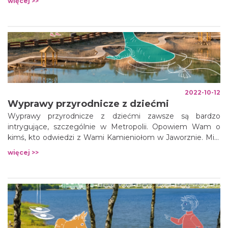
więcej >>
2022-10-12
Wyprawy przyrodnicze z dziećmi
Wyprawy przyrodnicze z dziećmi zawsze są bardzo
intrygujące, szczególnie w Metropolii. Opowiem Wam o
kimś, kto odwiedzi z Wami Kamieniołom w Jaworznie. Miał
wydłużoną szyję i spłaszczony ogon z płetwą, ułatwiający
więcej >>
poruszanie się w wodzie - to NOTOZAUR.