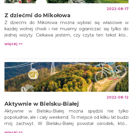
2022-08-17
Z dziećmi do Mikołowa
Z dziećmi do Mikołowa można wybrać się właściwie w
każdej wolnej chwili i nie musimy ograniczać się tylko do
jednej wizyty. Ciekawa jestem, czy czyta ten tekst ktoś,
kogo dzieci nigdy nie widziały z bliska kury? To jest
więcej >>
śmiertelnie poważne pytanie.
2022-08-12
Aktywnie w Bielsku-Białej
Aktywnie w Bielsku-Białej można spędziś nie tylko
popołudnie, ale i cały weekend. To miejsce od kilku lat budzi
mój zachwyt. W Bielsku-Białej powstał ośrodek, który
ściąga rowerzystów nie tylko z całej Polski, ale także Czech i
więcej >>