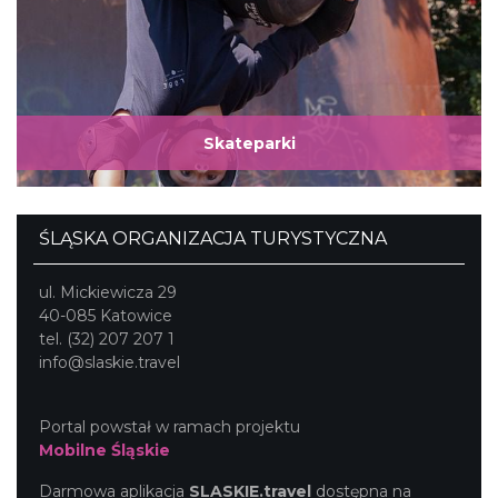
Skateparki
ŚLĄSKA ORGANIZACJA TURYSTYCZNA
ul. Mickiewicza 29
40-085 Katowice
tel. (32) 207 207 1
info@slaskie.travel
Portal powstał w ramach projektu
Mobilne Śląskie
Darmowa aplikacja
SLASKIE.travel
dostępna na