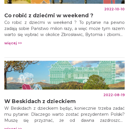
2022-10-10
Co robić z dziećmi w weekend ?
Co robić z dziećmi w weekend ? To pytanie na pewno
zadają sobie Państwo milion razy, a więc może tym razem
warto się wybrać w okolice Zbrosławic, Bytomia i zbiornika
Nakło-Chechło? Widzieli kiedyś Państwo maluchy, które z
więcej >>
otwartymi z zachwytu buziami stoją przy ogromnym
modelu kolejki?
2022-08-19
W Beskidach z dzieckiem
W Beskidach z dzieckiem będąc, koniecznie trzeba zadać
mu pytanie: Dlaczego warto zostać prezydentem Polski?
Muszę się przyznać, że od dawna zazdroszczę
prezydentom Polski. Ta zazdrość nie wynika z mojej żądzy
więcej >>