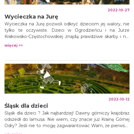
2022-10-27
Wycieczka na Jurę
Wycieczka na Jurę pozwoli odkryć dzieciom jej walory, nie
tylko te oczywiste. Dzieci w Ogrodzieńcu i na Jurze
Krakowsko-Częstochowskiej znajdą prawdziwe skarby i nie
będą to perły, złote dukaty ani kosztowne kamienie, które
więcej >>
w czasach przepychu widywane były na Zamku
Ogrodzieniec.
2022-10-12
Śląsk dla dzieci
Śląsk dla dzieci ? Jak najbardziej! Dawny górniczy krajobraz
odszedł do lamusa. Nie wiem, czy znacie już Krainę Górnej
Odry? Jeśli nie to mogę zagwarantować Wam, że pierwsza
wizyta tutaj, nie będzie ostatnią.